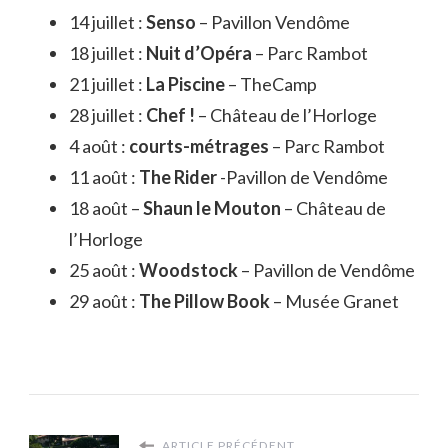
14 juillet :
Senso
– Pavillon Vendôme
18 juillet :
Nuit d’Opéra
– Parc Rambot
21 juillet :
La Piscine
– TheCamp
28 juillet :
Chef !
– Château de l’Horloge
4 août :
courts-métrages
– Parc Rambot
11 août :
The Rider
-Pavillon de Vendôme
18 août –
Shaun le Mouton
– Château de
l’Horloge
25 août :
Woodstock
– Pavillon de Vendôme
29 août :
The Pillow Book
– Musée Granet
ARTICLE PRÉCÉDENT