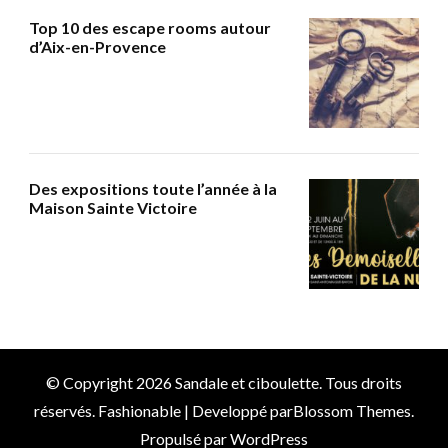
Top 10 des escape rooms autour
d’Aix-en-Provence
Des expositions toute l’année à la
Maison Sainte Victoire
© Copyright 2026
Sandale et ciboulette
. Tous droits
réservés.
Fashionable | Developpé par
Blossom Themes
.
Propulsé par
WordPress