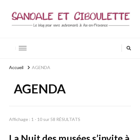
Sandale et ciboulette
Blog Aix-en-Provence / Bio – Zen – Bien-être
Accueil
AGENDA
AGENDA
Affichage : 1 - 10 sur 58 RÉSULTATS
La Nuit des musées s’invite à