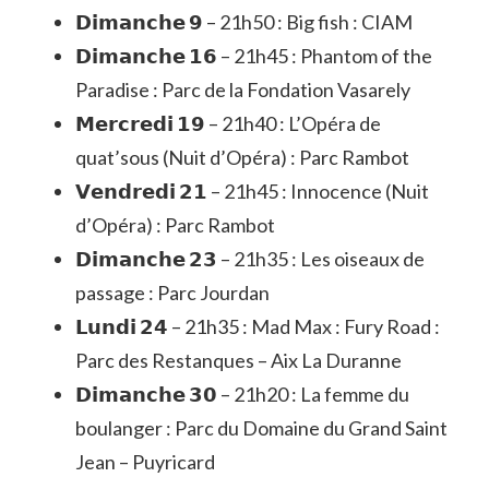
𝗗𝗶𝗺𝗮𝗻𝗰𝗵𝗲 𝟵 – 21h50 : Big fish : CIAM
𝗗𝗶𝗺𝗮𝗻𝗰𝗵𝗲 𝟭𝟲 – 21h45 : Phantom of the
Paradise : Parc de la Fondation Vasarely
𝗠𝗲𝗿𝗰𝗿𝗲𝗱𝗶 𝟭𝟵 – 21h40 : L’Opéra de
quat’sous (Nuit d’Opéra) : Parc Rambot
𝗩𝗲𝗻𝗱𝗿𝗲𝗱𝗶 𝟮𝟭 – 21h45 : Innocence (Nuit
d’Opéra) : Parc Rambot
𝗗𝗶𝗺𝗮𝗻𝗰𝗵𝗲 𝟮𝟯 – 21h35 : Les oiseaux de
passage : Parc Jourdan
𝗟𝘂𝗻𝗱𝗶 𝟮𝟰 – 21h35 : Mad Max : Fury Road :
Parc des Restanques – Aix La Duranne
𝗗𝗶𝗺𝗮𝗻𝗰𝗵𝗲 𝟯𝟬 – 21h20 : La femme du
boulanger : Parc du Domaine du Grand Saint
Jean – Puyricard