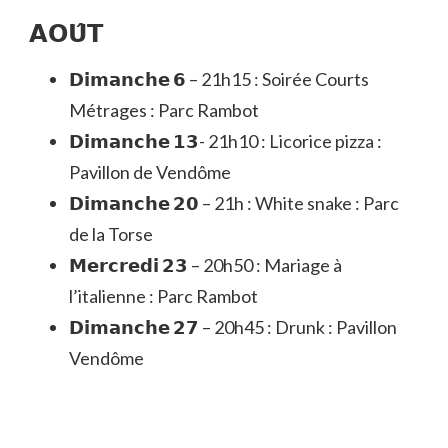
𝗔𝗢𝗨̂𝗧
𝗗𝗶𝗺𝗮𝗻𝗰𝗵𝗲 𝟲 – 21h15 : Soirée Courts
Métrages : Parc Rambot
𝗗𝗶𝗺𝗮𝗻𝗰𝗵𝗲 𝟭𝟯- 21h10 : Licorice pizza :
Pavillon de Vendôme
𝗗𝗶𝗺𝗮𝗻𝗰𝗵𝗲 𝟮𝟬 – 21h : White snake : Parc
de la Torse
𝗠𝗲𝗿𝗰𝗿𝗲𝗱𝗶 𝟮𝟯 – 20h50 : Mariage à
l’italienne : Parc Rambot
𝗗𝗶𝗺𝗮𝗻𝗰𝗵𝗲 𝟮𝟳 – 20h45 : Drunk : Pavillon
Vendôme