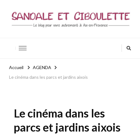
Sandale et ciboulette
Blog Aix-en-Provence / Bio – Zen – Bien-être
Accueil
AGENDA
Le cinéma dans les parcs et jardins aixois
Le cinéma dans les
parcs et jardins aixois