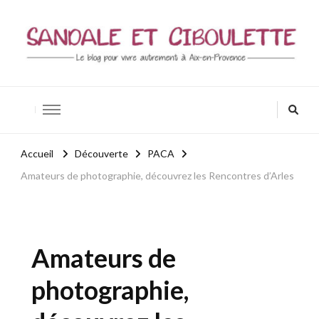
Sandale et ciboulette
Blog Aix-en-Provence / Bio – Zen – Bien-être
Accueil
Découverte
PACA
Amateurs de photographie, découvrez les Rencontres d’Arles
Amateurs de
photographie,