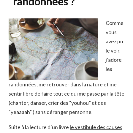
randonnées ?
C
omme
vous
avez pu
le voir,
j’adore
les
randonnées, me retrouver dans la nature et me
sentir libre de faire tout ce qui me passe par la tête
(chanter, danser, crier des “youhou” et des
“yeaaaah” ) sans déranger personne.
Suite à la lecture d’un livre
le vestibule des causes