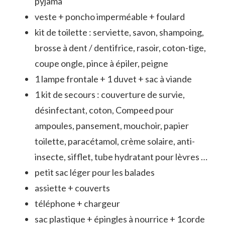
pyjama
veste +
poncho imperméable +
foulard
kit de toilette : serviette, savon, shampoing,
brosse à dent / dentifrice, rasoir, coton-tige,
coupe ongle, pince à épiler, peigne
1 lampe frontale +
1 duvet + sac à viande
1 kit de secours : couverture de survie,
désinfectant, coton, Compeed pour
ampoules, pansement, mouchoir, papier
toilette, paracétamol, crème solaire, anti-
insecte, sifflet, tube hydratant pour lèvres …
petit sac léger pour les balades
assiette + couverts
téléphone + chargeur
sac plastique +
épingles à nourrice + 1corde