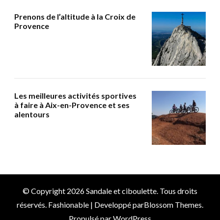
Prenons de l’altitude à la Croix de
Provence
Les meilleures activités sportives
à faire à Aix-en-Provence et ses
alentours
© Copyright 2026
Sandale et ciboulette
. Tous droits
réservés.
Fashionable | Developpé par
Blossom Themes
.
Propulsé par
WordPress