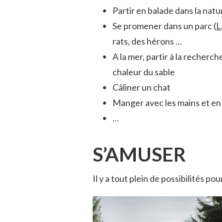
Partir en balade dans la natu
Se promener dans un parc (
L
rats, des hérons …
A la mer, partir à la recherc
chaleur du sable
Câliner un chat
Manger avec les mains et en
…
S’AMUSER
Il y a tout plein de possibilités po