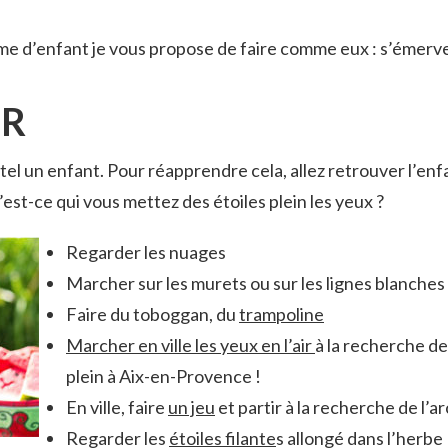
e d’enfant je vous propose de faire comme eux : s’émervei
ER
e tel un enfant. Pour réapprendre cela, allez retrouver l’e
’est-ce qui vous mettez des étoiles plein les yeux ?
Regarder les nuages
Marcher sur les murets ou sur les lignes blanches
Faire du toboggan, du
trampoline
Marcher en ville les yeux en l’air
à la recherche de 
plein à Aix-en-Provence !
En ville, faire
un jeu
et partir à la recherche de l’
Regarder les
étoiles filante
s allongé dans l’herbe