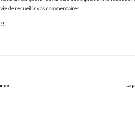
vie de recueillir vos commentaires.
!!
nnée
La p