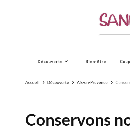
Sandale et ciboulette
Blog Aix-en-Provence / Bio – Zen – Bien-être
Découverte
Bien-être
Coup
Accueil
Découverte
Aix-en-Provence
Conserv
Conservons no