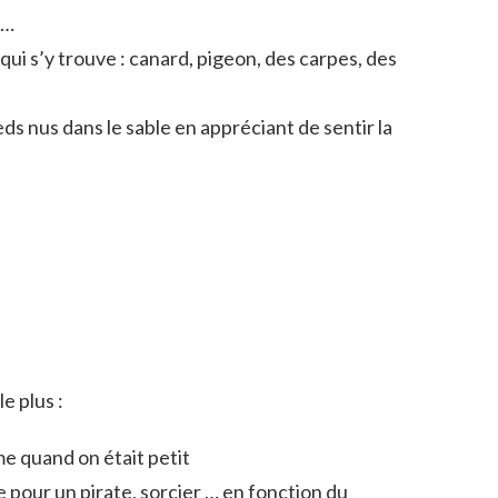
 …
 qui s’y trouve : canard, pigeon, des carpes, des
eds nus dans le sable en appréciant de sentir la
e plus :
e quand on était petit
 pour un pirate, sorcier … en fonction du