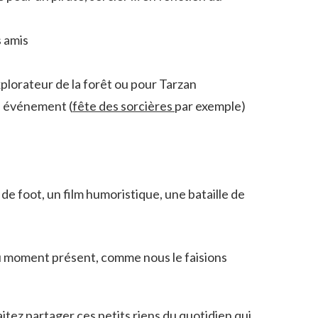
s amis
plorateur de la forêt ou pour Tarzan
n événement (
fête des sorcières
par exemple)
de foot, un film humoristique, une bataille de
 du moment présent, comme nous le faisions
itez partager ces petits riens du quotidien qui