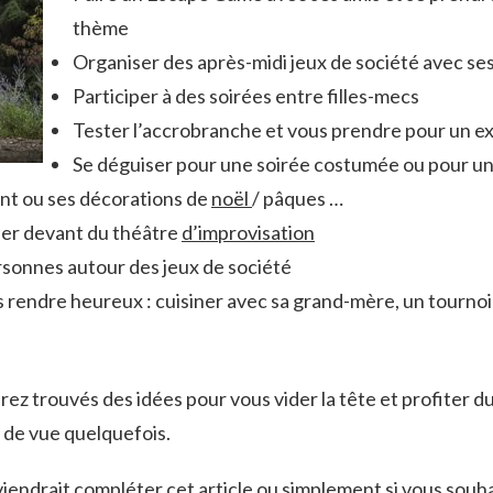
thème
Organiser des après-midi jeux de société avec se
Participer à des soirées entre filles-mecs
Tester l’accrobranche et vous prendre pour un ex
Se déguiser pour une soirée costumée ou pour u
ant ou ses décorations de
noël
/ pâques …
oler devant du théâtre
d’improvisation
sonnes autour des jeux de société
s rendre heureux : cuisiner avec sa grand-mère, un tournoi 
urez trouvés des idées pour vous vider la tête et profiter
 de vue quelquefois.
 viendrait compléter cet article ou simplement si vous souha