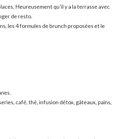
 places. Heureusement qu’il y a la terrasse avec
nger de resto.
ains, les 4 formules de brunch proposées et le
anes.
ries, café, thé, infusion détox, gâteaux, pains,