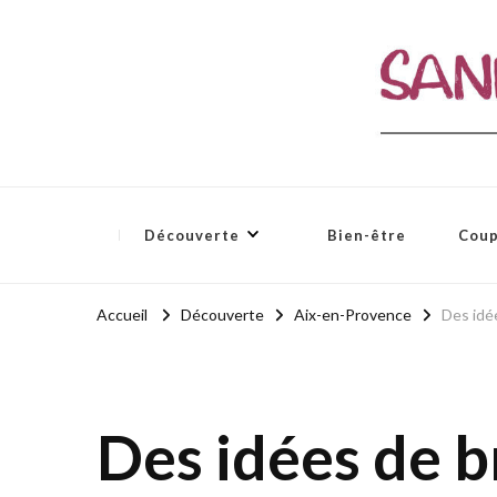
Sandale et ciboulette
Blog Aix-en-Provence / Bio – Zen – Bien-être
Découverte
Bien-être
Coup
Accueil
Découverte
Aix-en-Provence
Des idé
Des idées de 