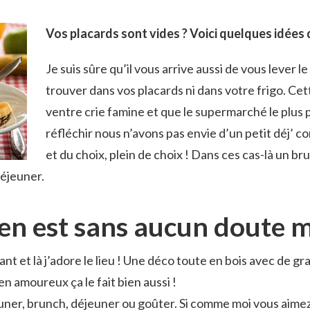
Vos placards sont vides ? Voici quelques idées 
Je suis sûre qu’il vous arrive aussi de vous lever 
trouver dans vos placards ni dans votre frigo. Ce
ventre crie famine et que le supermarché le plus pr
réfléchir nous n’avons pas envie d’un petit déj’
et du choix, plein de choix ! Dans ces cas-là un bru
déjeuner.
ien est sans aucun doute 
ant et là j’adore le lieu ! Une déco toute en bois avec de
 en amoureux ça le fait bien aussi !
euner, brunch, déjeuner ou goûter. Si comme moi vous aimez l