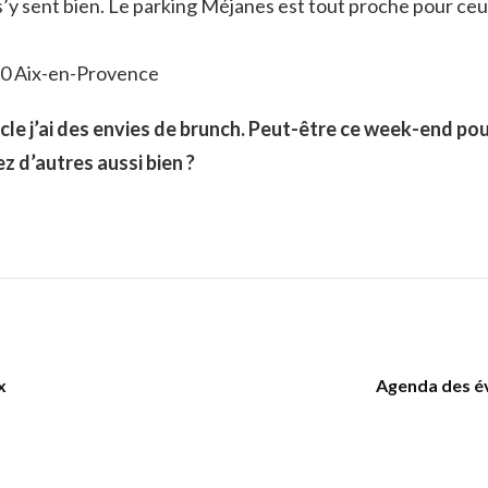
 s’y sent bien. Le parking Méjanes est tout proche pour ceu
90 Aix-en-Provence
icle j’ai des envies de brunch. Peut-être ce week-end po
 d’autres aussi bien ?
x
Agenda des év